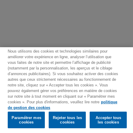
Nous utilisons des cookies et technologies similaires pour
améliorer votre expérience en ligne, analyser l’utilisation que
vous faites de notre site et permettre l’affichage de publicité
(notamment par la personnalisation, les aperçus et le ciblage
Contact
Bulletin
Conditions générales d'utilisation
d’annonces publicitaires). Si vous souhaitez activer des cookies
Politique de traitement des données
Plan du site
autres que ceux strictement nécessaires au fonctionnement de
notre site, cliquez sur « Accepter tous les cookies ». Vous
Politique de gestion des cookies
pouvez également gérer vos préférences en matière de cookies
Paramétrer mes cookies
sur notre site à tout moment en cliquant sur « Paramétrer mes
cookies ». Pour plus d'informations, veuillez lire notre
politique
Would you prefer to visit our website in English?
de gestion des cookies
Paramétrer mes
Rejeter tous les
Accepter tous
© 2025 Parlophone Records Limited. All rights reserved.
Confirm
cookies
cookies
les cookies