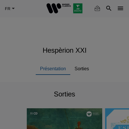
Skip
to
main
content
Hespèrion XXI
Présentation
Sorties
Sorties