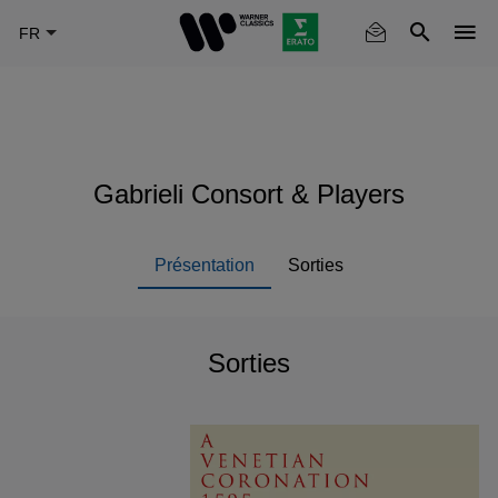
Skip
to
main
content
Gabrieli Consort & Players
Présentation
Sorties
Sorties