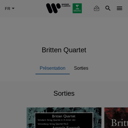
Skip
to
main
content
Britten Quartet
Présentation
Sorties
Sorties