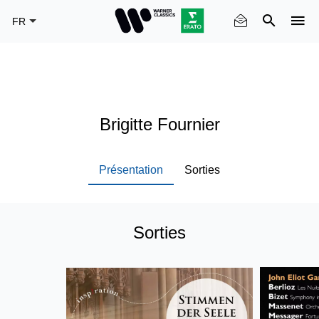
Skip
to
main
content
Brigitte Fournier
Présentation
Sorties
Sorties