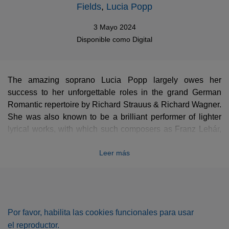
Fields
,
Lucia Popp
3 Mayo 2024
Disponible como
Digital
The amazing soprano Lucia Popp largely owes her
success to her unforgettable roles in the grand German
Romantic repertoire by Richard Strauus & Richard Wagner.
She was also known to be a brilliant performer of lighter
lyrical works, with which such composers as Franz Lehár,
Johann Strauss or Carl Zeller triumphed at the Theater an
Leer más
der Wien or the Wiener Staatsoper, ultimately entertaining
the Austrian high society to a great degree. This exquisite
collection of Viennese bonbons is accompanied by Sir
Neville Marriner, the Academy of St Martin in the Fields,
with the Ambrosian Opera Chorus featured in choral
Por favor, habilita las cookies funcionales para usar
excerpts from
The Merry Widow
,
Giuditta
or
Casanova
.
el reproductor.