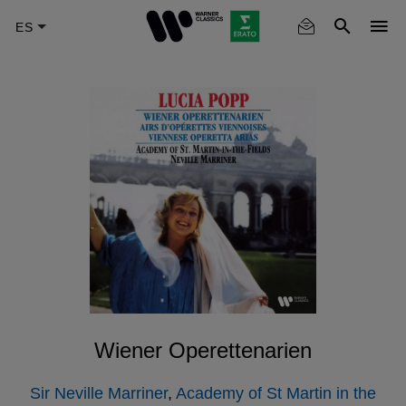
Skip
to
main
content
Wiener Operettenarien
Sir Neville Marriner
,
Academy of St Martin in the