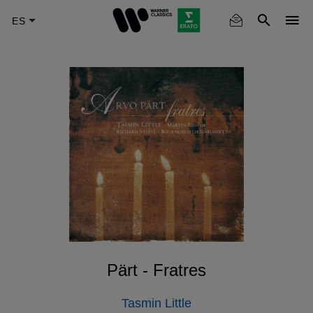
Skip
to
main
content
Pärt - Fratres
Tasmin Little