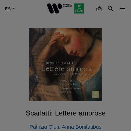
Skip
to
main
content
Scarlatti: Lettere amorose
Patrizia Ciofi
,
Anna Bonitatibus