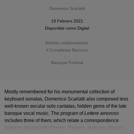
Domenico Scarlatti
19 Febrero 2021
Disponible como
Digital
Artistas colaboradores:
Il Complesso Barocco
Baroque Festival
Mostly remembered for his monumental collection of
keyboard sonatas, Domenico Scarlatti also composed less
well-known secular solo cantatas, hidden gems of the late
baroque vocal music. The program of
Lettere amoroso
Lettere amoroso
includes three of them, which relate a correspondence
between disappointed lovers. Passion, jealousy, despair…