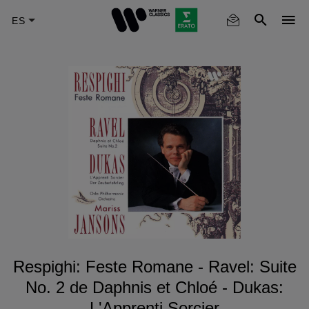
Skip
to
main
content
Respighi: Feste Romane - Ravel: Suite
No. 2 de Daphnis et Chloé - Dukas:
L'Apprenti Sorcier