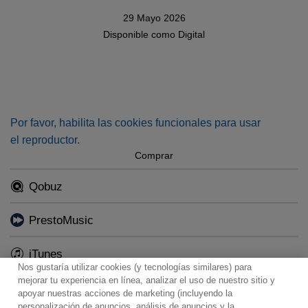
29 Mayo 2026
Disponible como
Digital
Por favor, habilita las cookies funcionales para usar
el reproductor.
Comprar
Qobuz
PrestoMusic
iTunes
Nos gustaría utilizar cookies (y tecnologías similares) para
mejorar tu experiencia en línea, analizar el uso de nuestro sitio y
apoyar nuestras acciones de marketing (incluyendo la
personalización de anuncios, análisis de anuncios y la