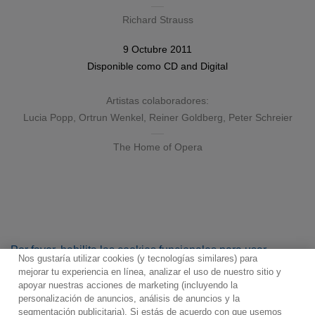
Richard Strauss
9 Octubre 2011
Disponible como
CD
and
Digital
Artistas colaboradores:
Lucia Popp
,
Ortrun Wenkel
,
Reiner Goldberg
,
Peter Schreier
The Home of Opera
Por favor, habilita las cookies funcionales para usar
Nos gustaría utilizar cookies (y tecnologías similares) para
el reproductor.
mejorar tu experiencia en línea, analizar el uso de nuestro sitio y
apoyar nuestras acciones de marketing (incluyendo la
personalización de anuncios, análisis de anuncios y la
segmentación publicitaria). Si estás de acuerdo con que usemos