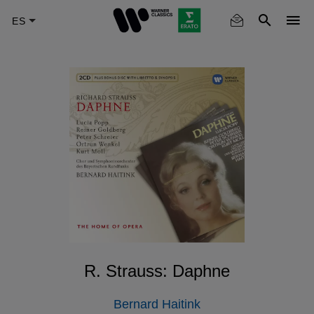
Skip
to
main
content
R. Strauss: Daphne
Bernard Haitink