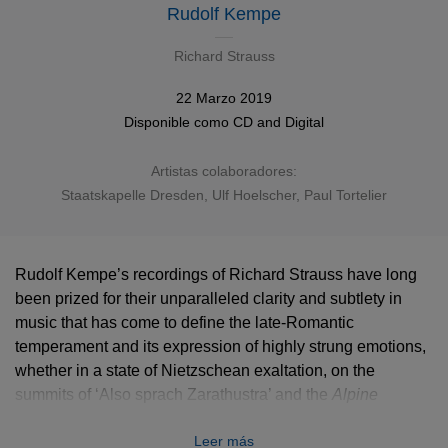
Rudolf Kempe
Richard Strauss
22 Marzo 2019
Disponible como
CD
and
Digital
Artistas colaboradores:
Staatskapelle Dresden
,
Ulf Hoelscher
,
Paul Tortelier
Rudolf Kempe’s recordings of Richard Strauss have long
been prized for their unparalleled clarity and subtlety in
music that has come to define the late-Romantic
temperament and its expression of highly strung emotions,
whether in a state of Nietzschean exaltation, on the
summits of ‘Also sprach Zarathustra’ and the
Alpine
Symphony
, or in the post-war despair of ‘Metamorphosen’.
Leer más
Even in his lighter moods, such as the early and carefree