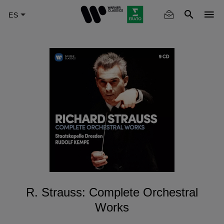
Skip
to
main
content
R. Strauss: Complete Orchestral
Works