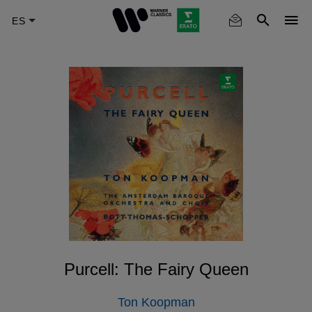
Skip
to
main
content
Purcell: The Fairy Queen
Ton Koopman