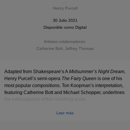
Henry Purcell
30 Julio 2021
Disponible como
Digital
Artistas colaboradores:
Catherine Bott
, Jeffrey Thomas
Adapted from Shakespeare’s A
Midsummer’s Night Dream
,
Henry Purcell’s semi-opera
The
Fairy Queen
is one of his
most popular compositions. Ton Koopman’s interpretation,
featuring Catherine Bott and Michael Schopper, underlines
the extravaganza of this ravishing score.
Leer más