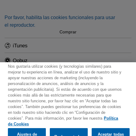
Por favor, habilita las cookies funcionales para usar
el reproductor.
Comprar
iTunes
Qobuz
Nos gustaría utilizar cookies (y tecnologías similares) para
mejorar tu experiencia en línea, analizar el uso de nuestro sitio y
apoyar nuestras acciones de marketing (incluyendo la
personalización de anuncios, análisis de anuncios y la
segmentación publicitaria). Si estás de acuerdo con que usemos
Contacto
Boletin informativo
Términos de Uso
cookies más allá de las estrictamente necesarias para que
nuestro sitio funcione, por favor haz clic en “Aceptar todas las
Política de Privacidad
Mapa web
Política de cookies
cookies”. También puedes gestionar tus preferencias de cookies
Ajustes de Cookies
en todo nuestro sitio haciendo clic en “Configuración de
cookies”. Para más información, por favor lee nuestra
Política
Would you prefer to visit our website in English?
de Cookies
Listen & Buy
Ajustes de
Aceptar todas