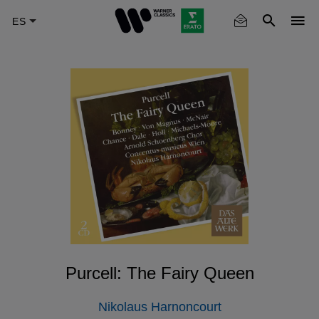
Skip
to
main
content
Purcell: The Fairy Queen
Nikolaus Harnoncourt