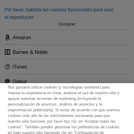
Por favor, habilita las cookies funcionales para usar
el reproductor.
Comprar
Amazon
Barnes & Noble
iTunes
Qobuz
Nos gustaría utilizar cookies (y tecnologías similares) para
mejorar tu experiencia en línea, analizar el uso de nuestro sitio y
apoyar nuestras acciones de marketing (incluyendo la
personalización de anuncios, análisis de anuncios y la
segmentación publicitaria). Si estás de acuerdo con que usemos
cookies más allá de las estrictamente necesarias para que
Contacto
Boletin informativo
Términos de Uso
nuestro sitio funcione, por favor haz clic en “Aceptar todas las
Política de Privacidad
Mapa web
Política de cookies
cookies”. También puedes gestionar tus preferencias de cookies
Ajustes de Cookies
en todo nuestro sitio haciendo clic en “Configuración de