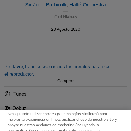
Sir John Barbirolli
,
Hallé Orchestra
Carl Nielsen
28 Agosto 2020
Por favor, habilita las cookies funcionales para usar
el reproductor.
Comprar
iTunes
Qobuz
Nos gustaría utilizar cookies (y tecnologías similares) para
mejorar tu experiencia en línea, analizar el uso de nuestro sitio y
apoyar nuestras acciones de marketing (incluyendo la
personalización de anuncios, análisis de anuncios y la