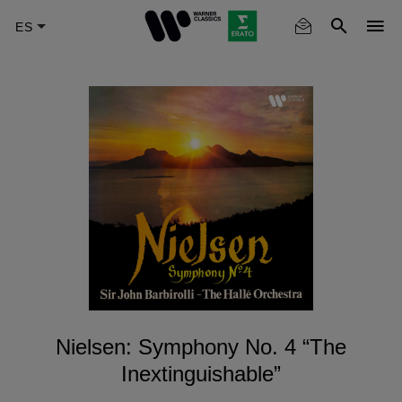
Skip
to
main
content
Nielsen: Symphony No. 4 “The
Inextinguishable”