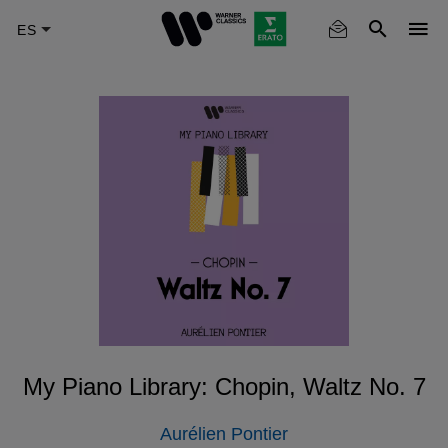
Skip
to
main
content
My Piano Library: Chopin, Waltz No. 7
Aurélien Pontier