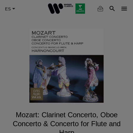
Skip
to
main
content
Mozart: Clarinet Concerto, Oboe
Concerto & Concerto for Flute and
Harp