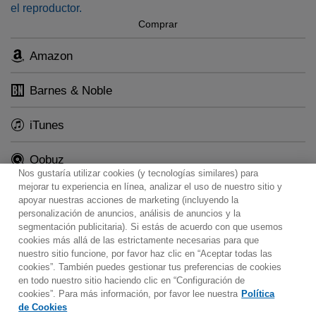
el reproductor.
Comprar
Amazon
Barnes & Noble
iTunes
Qobuz
Nos gustaría utilizar cookies (y tecnologías similares) para
mejorar tu experiencia en línea, analizar el uso de nuestro sitio y
apoyar nuestras acciones de marketing (incluyendo la
personalización de anuncios, análisis de anuncios y la
segmentación publicitaria). Si estás de acuerdo con que usemos
Contacto
Boletin informativo
Términos de Uso
cookies más allá de las estrictamente necesarias para que
nuestro sitio funcione, por favor haz clic en “Aceptar todas las
Política de Privacidad
Mapa web
Política de cookies
cookies”. También puedes gestionar tus preferencias de cookies
Ajustes de Cookies
en todo nuestro sitio haciendo clic en “Configuración de
cookies”. Para más información, por favor lee nuestra
Política
Would you prefer to visit our website in English?
de Cookies