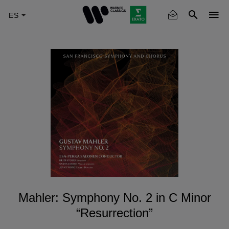
Skip
to
main
content
Mahler: Symphony No. 2 in C Minor
“Resurrection”