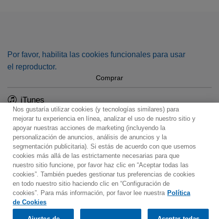
Salonen the Symphony and Chorus, highlighting their
efforts to expand the orchestral experience through
innovative digital collaboration.
Por favor, habilita las cookies funcionales para usar
el reproductor.
Comprar
iTunes
Nos gustaría utilizar cookies (y tecnologías similares) para
mejorar tu experiencia en línea, analizar el uso de nuestro sitio y
apoyar nuestras acciones de marketing (incluyendo la
personalización de anuncios, análisis de anuncios y la
segmentación publicitaria). Si estás de acuerdo con que usemos
Contacto
Boletin informativo
Términos de Uso
cookies más allá de las estrictamente necesarias para que
nuestro sitio funcione, por favor haz clic en “Aceptar todas las
Política de Privacidad
Mapa web
Política de cookies
cookies”. También puedes gestionar tus preferencias de cookies
Ajustes de Cookies
en todo nuestro sitio haciendo clic en “Configuración de
cookies”. Para más información, por favor lee nuestra
Política
Would you prefer to visit our website in English?
de Cookies
Listen & Buy
Ajustes de
Aceptar todas