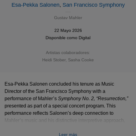
Esa-Pekka Salonen
,
San Francisco Symphony
Gustav Mahler
22 Mayo 2026
Disponible como
Digital
Artistas colaboradores:
Heidi Stober, Sasha Cooke
Esa-Pekka Salonen concluded his tenure as Music
Director of the San Francisco Symphony with a
performance of Mahler’s
Symphony No. 2, “Resurrection,”
presented as part of a special concert program. This
performance reflects Salonen’s deep connection to
Mahler’s music and his distinctive interpretive approach,
combining precision with profound emotional depth. The
Leer más
release stands as a signature digital project for both