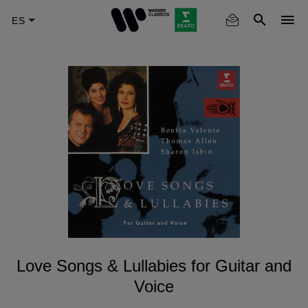
Skip
to
main
content
Love Songs & Lullabies for Guitar and
Voice