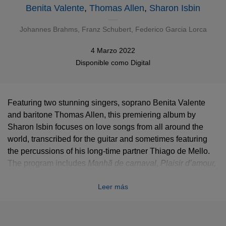
Benita Valente
,
Thomas Allen
,
Sharon Isbin
Johannes Brahms
,
Franz Schubert
,
Federico Garcia Lorca
4 Marzo 2022
Disponible como
Digital
Featuring two stunning singers, soprano Benita Valente
and baritone Thomas Allen, this premiering album by
Sharon Isbin focuses on love songs from all around the
world, transcribed for the guitar and sometimes featuring
the percussions of his long-time partner Thiago de Mello.
The program includes
Manhã de carnaval
,
Plaisir d’amour,
Wiegenlieder
by Brahms and Schubert, as well as Spanish
Leer más
popular songs transcribed by poet Federico García Lorca.