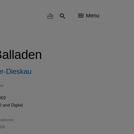
Menu
Balladen
er-Dieskau
we
002
D
and
Digital
radores:
öll