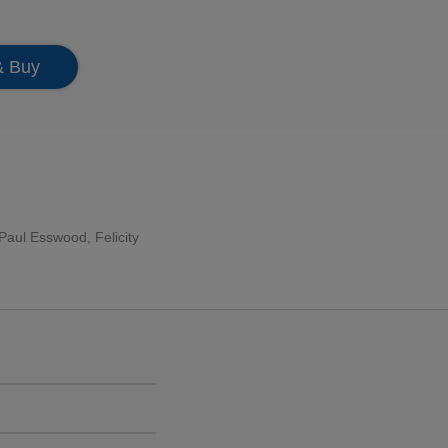
& Buy
Paul Esswood
,
Felicity