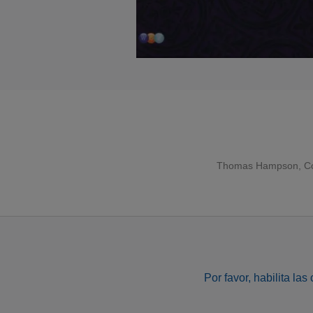
Thomas Hampson
,
C
Por favor, habilita la