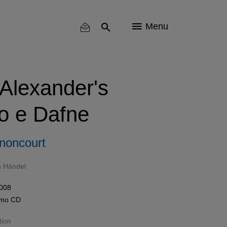
Menu
 Alexander's
lo e Dafne
noncourt
h Händel
2008
omo
CD
tion