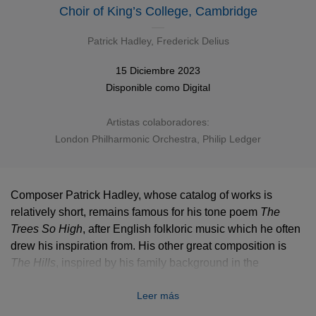
Choir of King’s College, Cambridge
Patrick Hadley
,
Frederick Delius
15 Diciembre 2023
Disponible como
Digital
Artistas colaboradores:
London Philharmonic Orchestra
,
Philip Ledger
Composer Patrick Hadley, whose catalog of works is
relatively short, remains famous for his tone poem
The
Trees So High
, after English folkloric music which he often
drew his inspiration from. His other great composition is
The Hills
, inspired by his family background in the
Derbyshire region where his parents met. This version by
Leer más
Philip Ledger, the only one put on record so far, is coupled
with other choral works performed by vocal ensembles