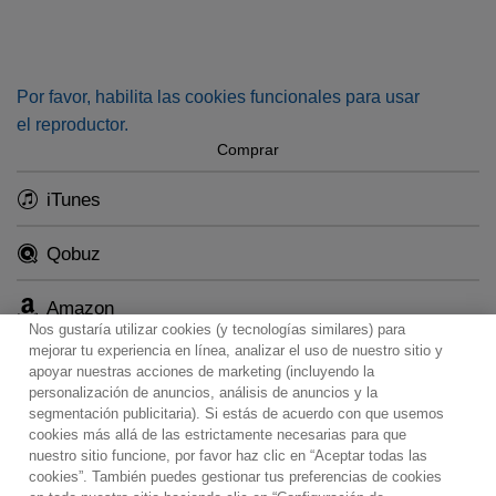
form Cambridge (including the Choir of King’s College)
where Hadley was born.
Por favor, habilita las cookies funcionales para usar
el reproductor.
Comprar
iTunes
Qobuz
Amazon
Nos gustaría utilizar cookies (y tecnologías similares) para
mejorar tu experiencia en línea, analizar el uso de nuestro sitio y
apoyar nuestras acciones de marketing (incluyendo la
personalización de anuncios, análisis de anuncios y la
segmentación publicitaria). Si estás de acuerdo con que usemos
Contacto
Boletin informativo
Términos de Uso
cookies más allá de las estrictamente necesarias para que
nuestro sitio funcione, por favor haz clic en “Aceptar todas las
Política de Privacidad
Mapa web
Política de cookies
cookies”. También puedes gestionar tus preferencias de cookies
Ajustes de Cookies