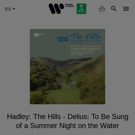
Skip
to
main
content
Hadley: The Hills - Delius: To Be Sung
of a Summer Night on the Water