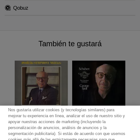
Qobuz
También te gustará
Nos gustaría utilizar cookies (y tecnologías similares) para
mejorar tu experiencia en línea, analizar el uso de nuestro sitio y
apoyar nuestras acciones de marketing (incluyendo la
personalización de anuncios, análisis de anuncios y la
segmentación publicitaria). Si estás de acuerdo con que usemos
Contacto
Boletin informativo
Términos de Uso
cookies más allá de las estrictamente necesarias para que