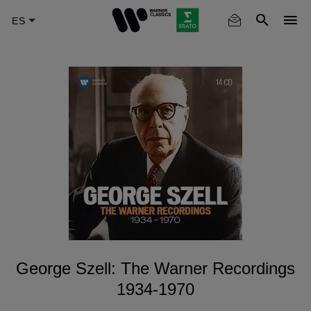
Skip
to
main
content
George Szell: The Warner Recordings
1934-1970