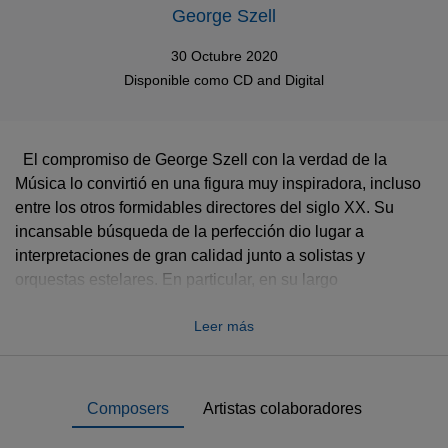
George Szell
30 Octubre 2020
Disponible como
CD
and
Digital
El compromiso de George Szell con la verdad de la
Música lo convirtió en una figura muy inspiradora, incluso
entre los otros formidables directores del siglo XX. Su
incansable búsqueda de la perfección dio lugar a
interpretaciones de gran calidad junto a solistas y
orquestas estelares. En particular, en su largo
mandato como director musical de la Orquesta de
Leer más
Cleveland (1946-1970), la convirtió en uno de los grandes
conjuntos del mundo. Este conjunto de 14 CDs abarca
todo el legado de Szell para HMV. Además de grabaciones
icónicas como los
Vier letzte Lieder
de Strauss con
Composers
Artistas colaboradores
Schwarzkopf, los conciertos de Brahms con Oistrakh y
Rostropovich, y los conciertos para piano completos de