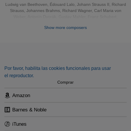
Ludwig van Beethoven
,
Édouard Lalo
,
Johann Strauss II
,
Richard
Beethoven con Gilels, incluye varias interpretaciones que
Strauss
,
Johannes Brahms
,
Richard Wagner
,
Carl Maria von
aparecen por primera vez en formato físico. Entre ellos, se
Weber
,
Antonín Dvorák
,
Gustav Mahler
,
Franz Schubert
,
encuentra un documental de audio que muestra ensayos
Wolfgang Amadeus Mozart
Show more composers
con Gilels y entrevistas con Szell y otras figuras
destacadas.
Por favor, habilita las cookies funcionales para usar
el reproductor.
Comprar
Amazon
Barnes & Noble
iTunes