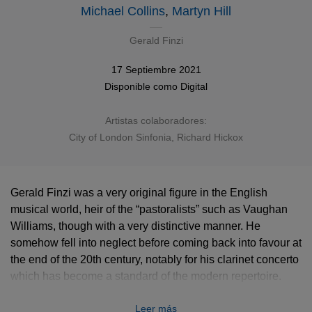
Michael Collins
,
Martyn Hill
Gerald Finzi
17 Septiembre 2021
Disponible como
Digital
Artistas colaboradores:
City of London Sinfonia
,
Richard Hickox
Gerald Finzi was a very original figure in the English
musical world, heir of the “pastoralists” such as Vaughan
Williams, though with a very distinctive manner. He
somehow fell into neglect before coming back into favour at
the end of the 20th century, notably for his clarinet concerto
which has become a standard of the modern repertoire.
Performed by Michael Collins under the baton of staunch
Leer más
defender of Finzi’s music Richard Hickox, it comes with