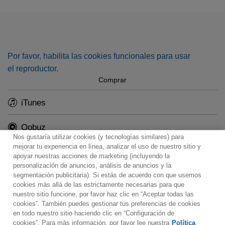
two youthful vocal works setting 17th-century English
poetry, of which Finzi was a refined connoisseur.
Por favor, habilita las cookies funcionales para usar
el reproductor.
Comprar
iTunes
Qobuz
Nos gustaría utilizar cookies (y tecnologías similares) para
mejorar tu experiencia en línea, analizar el uso de nuestro sitio y
apoyar nuestras acciones de marketing (incluyendo la
personalización de anuncios, análisis de anuncios y la
segmentación publicitaria). Si estás de acuerdo con que usemos
Contacto
Boletin informativo
Términos de Uso
cookies más allá de las estrictamente necesarias para que
nuestro sitio funcione, por favor haz clic en “Aceptar todas las
Política de Privacidad
Mapa web
Política de cookies
cookies”. También puedes gestionar tus preferencias de cookies
Ajustes de Cookies
en todo nuestro sitio haciendo clic en “Configuración de
cookies”. Para más información, por favor lee nuestra
Política