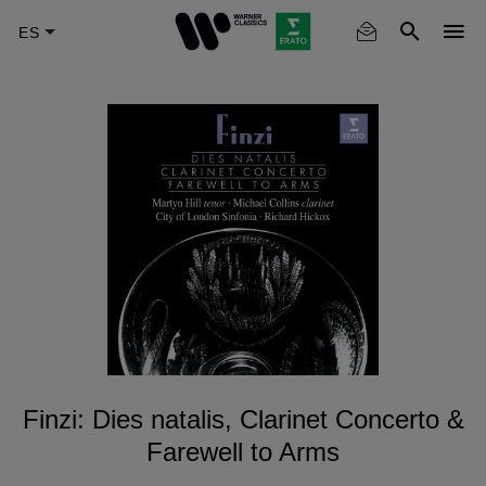
Skip
to
main
content
Finzi: Dies natalis, Clarinet Concerto &
Farewell to Arms