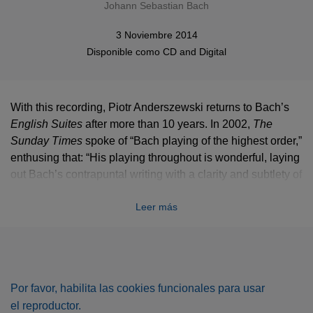
Johann Sebastian Bach
3 Noviembre 2014
Disponible como
CD
and
Digital
With this recording, Piotr Anderszewski returns to Bach’s
English Suites
after more than 10 years. In 2002,
The
Sunday Times
spoke of “Bach playing of the highest order,”
enthusing that: “His playing throughout is wonderful, laying
out Bach’s contrapuntal writing with a clarity and subtlety of
touch that removes these works far from the realms of
Leer más
technical exercises. His fingers dance in the Courantes
and Allemandes, and positively sing the melodies of the
sublime Sarabandes.”
Gramophone Magazine
Recording of the Month: "This is a
Por favor, habilita las cookies funcionales para usar
glorious disc. Simply glorious... A clear labour of love, and
el reproductor.
one in which he shines new light on old music to