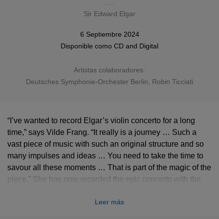
Sir Edward Elgar
6 Septiembre 2024
Disponible como
CD
and
Digital
Artistas colaboradores:
Deutsches Symphonie-Orchester Berlin
, Robin Ticciati
“I’ve wanted to record Elgar’s violin concerto for a long
time,” says Vilde Frang. “It really is a journey … Such a
vast piece of music with such an original structure and so
many impulses and ideas … You need to take the time to
savour all these moments … That is part of the magic of the
piece.” She has now recorded the epic concerto with the
Deutsches Symphonie-Orchester Berlin and its music
Leer más
director, Robin Ticciati. The album is completed with a
delightful short piece by Elgar, Carissima, in a version for