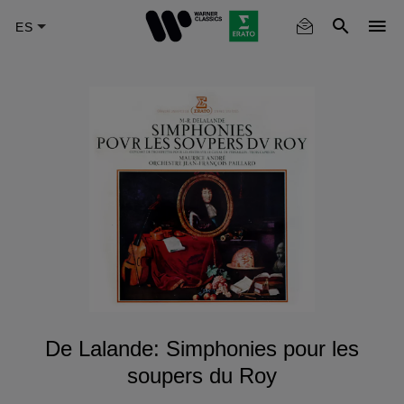
Skip
to
main
content
De Lalande: Simphonies pour les
soupers du Roy