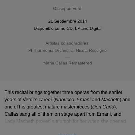
Giuseppe Verdi
21 Septiembre 2014
Disponible como
CD
,
LP
and
Digital
Artistas colaboradores:
Philharmonia Orchestra
,
Nicola Rescigno
Maria Callas Remastered
This recital brings together three operas from the earlier
years of Verdi’s career (
Nabucco
,
Ernani
and
Macbeth
) and
one of his greatest mature masterpieces (
Don Carlo
).
Callas sang all of them on stage apart from Ernani, and
Lady Macbeth proved a triumph for her when she opened
La Scala’s season in December 1952.