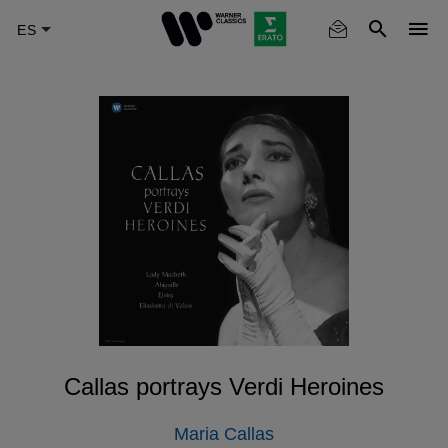
Skip
to
main
content
Callas portrays Verdi Heroines
Maria Callas