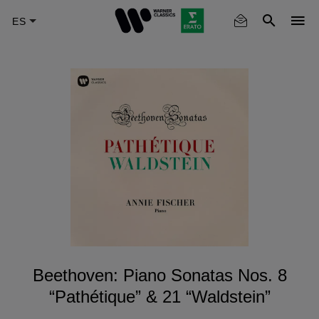
Skip
to
main
content
Beethoven: Piano Sonatas Nos. 8
“Pathétique” & 21 “Waldstein”