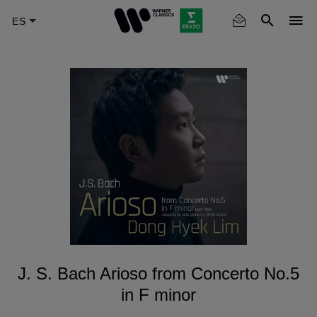
Skip
to
main
content
J. S. Bach Arioso from Concerto No.5
in F minor