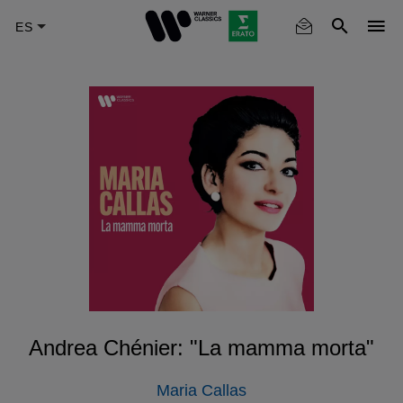
Skip
to
main
content
Andrea Chénier: "La mamma morta"
Maria Callas