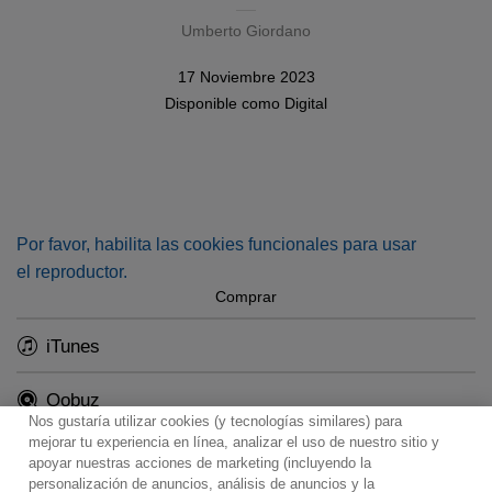
Umberto Giordano
17 Noviembre 2023
Disponible como
Digital
Por favor, habilita las cookies funcionales para usar
el reproductor.
Comprar
iTunes
Qobuz
Nos gustaría utilizar cookies (y tecnologías similares) para
mejorar tu experiencia en línea, analizar el uso de nuestro sitio y
apoyar nuestras acciones de marketing (incluyendo la
personalización de anuncios, análisis de anuncios y la