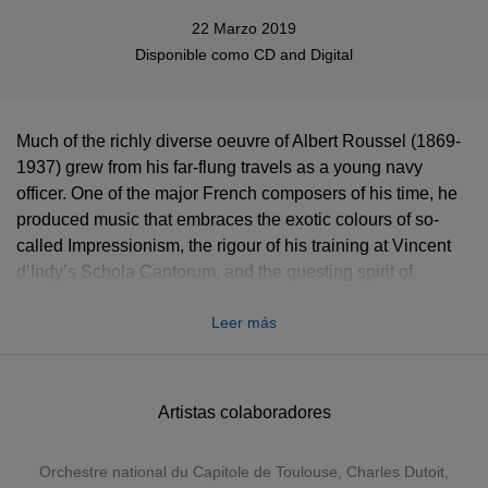
22 Marzo 2019
Disponible como
CD
and
Digital
Much of the richly diverse oeuvre of Albert Roussel (1869-
1937) grew from his far-flung travels as a young navy
officer. One of the major French composers of his time, he
produced music that embraces the exotic colours of so-
called Impressionism, the rigour of his training at Vincent
d’Indy’s Schola Cantorum, and the questing spirit of
Modernism. Containing a number of CD premieres, this
Leer más
wide-ranging edition features such performers as Jean
Martinon, Charles Munch and Claire Croiza – all
colleagues of the composer, who makes appearances as
both conductor and pianist – André Cluytens, Michel
Artistas colaboradores
Plasson and José van Dam.
Orchestre national du Capitole de Toulouse
,
Charles Dutoit
,