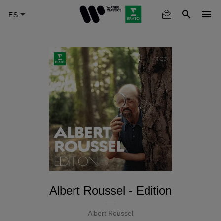
Skip
to
main
content
Albert Roussel - Edition
Albert Roussel