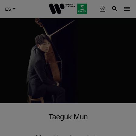
Skip
to
main
content
Taeguk Mun