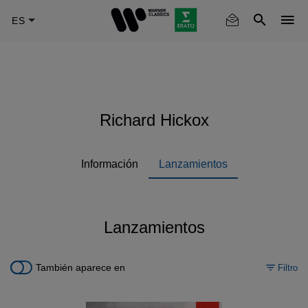
Skip
to
main
content
Richard Hickox
Información
Lanzamientos
Lanzamientos
También aparece en
Filtro