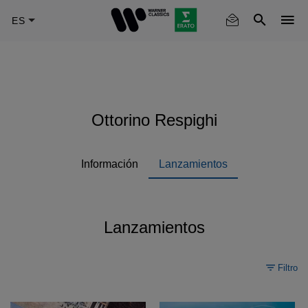
Skip
to
main
content
Ottorino Respighi
Información
Lanzamientos
Lanzamientos
Filtro