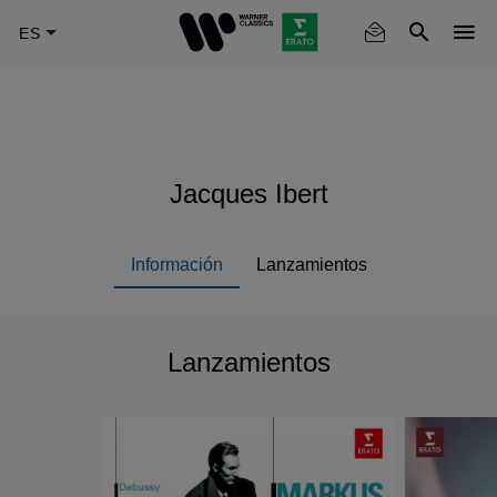
Skip
to
main
content
Jacques Ibert
Información
Lanzamientos
Lanzamientos