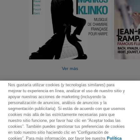
Ver más
Nos gustaría utilizar cookies (y tecnologías similares) para
mejorar tu experiencia en línea, analizar el uso de nuestro sitio y
apoyar nuestras acciones de marketing (incluyendo la
personalización de anuncios, análisis de anuncios y la
segmentación publicitaria). Si estás de acuerdo con que usemos
Contacto
Boletin informativo
Términos de Uso
cookies más allá de las estrictamente necesarias para que
nuestro sitio funcione, por favor haz clic en “Aceptar todas las
Política de Privacidad
Mapa web
Política de cookies
cookies”. También puedes gestionar tus preferencias de cookies
Ajustes de Cookies
en todo nuestro sitio haciendo clic en “Configuración de
cookies”. Para más información, por favor lee nuestra
Política