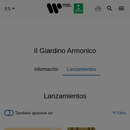
Skip
to
main
content
Il Giardino Armonico
Información
Lanzamientos
Lanzamientos
También aparece en
Filtro