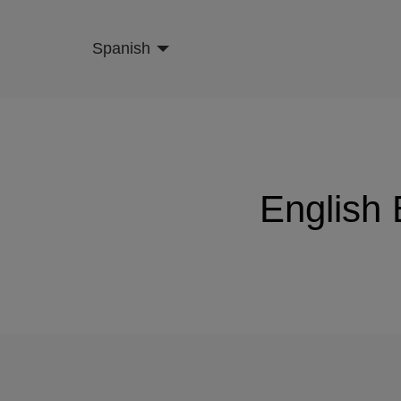
Skip
to
Spanish
main
content
English 