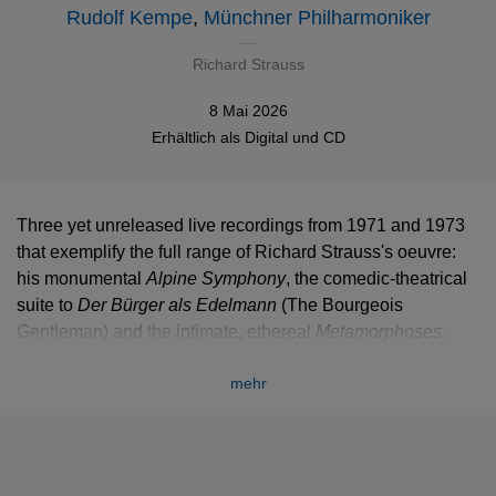
Rudolf Kempe
,
Münchner Philharmoniker
Richard Strauss
8 Mai 2026
Erhältlich als
Digital
und
CD
Three yet unreleased live recordings from 1971 and 1973
that exemplify the full range of Richard Strauss's oeuvre:
his monumental
Alpine Symphony
, the comedic-theatrical
suite to
Der Bürger als Edelmann
(The Bourgeois
Gentleman) and the intimate, ethereal
Metamorphoses
.
The Munich Philharmonic plays under its principal
mehr
conductor Rudolf Kempe. Kempe's unmistakable
interpretations are characterised by structural clarity and
tonal transparency, combined with a subtle sense of drama
– a document of its era and, at the same time, a timeless
homage to one of the most important Strauss interpreters of