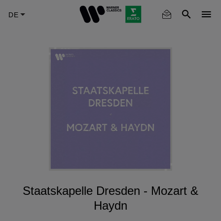
Skip
to
main
content
Staatskapelle Dresden - Mozart &
Haydn