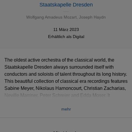
Staatskapelle Dresden
Wolfgang Amadeus Mozart
,
Joseph Haydn
11 März 2023
Erhältlich als
Digital
The oldest active orchestra of the classical world, the
Staatskapelle Dresden always surrounded itself with
conductors and soloists of talent throughout its long history.
This beautiful collection of classical era recordings features
Sabine Meyer, Nikolaus Harnoncourt, Christian Zacharias,
Neville Marriner, Peter Schreier and Edda Moser. It
includes concertos, sacred music, arias and various
mehr
orchestral pieces such as serenades conducted by
Harnoncourt which are available for the first time digitally.