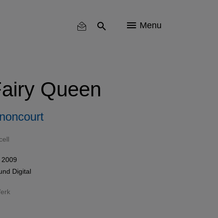
Menu
Fairy Queen
noncourt
ell
 2009
und
Digital
erk