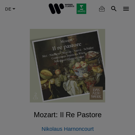
Skip
to
main
content
Mozart: Il Re Pastore
Nikolaus Harnoncourt