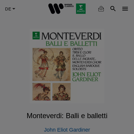
Skip
to
main
content
Monteverdi: Balli e balletti
John Eliot Gardiner