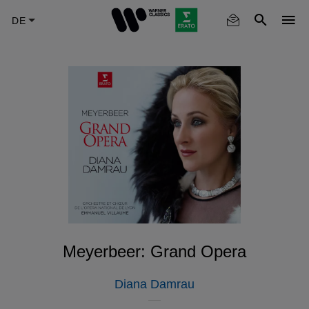
Skip
to
main
content
Meyerbeer: Grand Opera
Diana Damrau