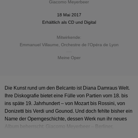
Giacomo Meyerbeer
18 Mai 2017
Erhältlich als
CD
und Digital
Mitwirkende:
Emmanuel Villaume
,
Orchestre de l’Opéra de Lyon
Meine Oper
Die Kunst rund um den Belcanto ist Diana Damraus Welt.
Ihre Diskografie bietet eine Fülle von Partien vom 18. bis
ins späte 19. Jahrhundert – von Mozart bis Rossini, von
Donizetti bis Verdi und Gounod. Und doch fehlte bisher ein
Name der Operngeschichte, dessen Werk nun ihr neues
Album beherrscht: Giacomo Meyerbeer – Berliner,
erfolgreichster Opernkomponist seiner Zeit und Meister der