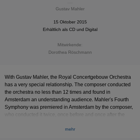
Gustav Mahler
15 Oktober 2015
Erhältlich als
CD
und Digital
Mitwirkende:
Dorothea Röschmann
With Gustav Mahler, the Royal Concertgebouw Orchestra
has a very special relationship. The composer conducted
the orchestra no less than 12 times and found in
Amsterdam an understanding audience. Mahler's Fourth
Symphony was premiered in Amsterdam by the composer,
who conducted it twice, once before and once after the
interval, so that the audience could get to know the work
mehr
better. With this release, Mariss Jansons and the
Concertgebouw orchestra add an impressive new chapter