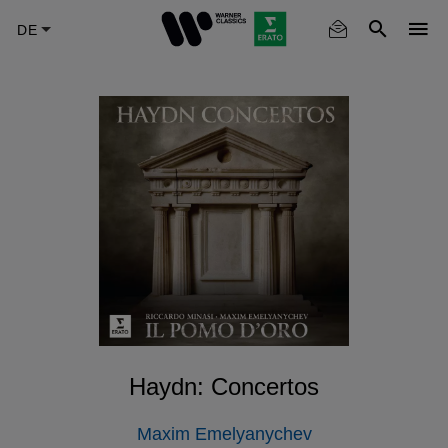
Skip
to
main
content
Haydn: Concertos
Maxim Emelyanychev