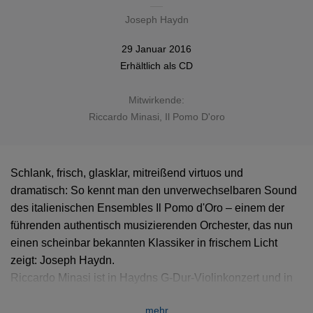
Joseph Haydn
29 Januar 2016
Erhältlich als
CD
Mitwirkende:
Riccardo Minasi
,
Il Pomo D'oro
Schlank, frisch, glasklar, mitreißend virtuos und
dramatisch: So kennt man den unverwechselbaren Sound
des italienischen Ensembles Il Pomo d'Oro – einem der
führenden authentisch musizierenden Orchester, das nun
einen scheinbar bekannten Klassiker in frischem Licht
zeigt: Joseph Haydn.
Riccardo Minasi ist in Haydns G-Dur-Violinkonzert und in
dessen selten zu hörendem Doppelkonzert für Violine und
mehr
Cembalo auch als Solist zu erleben – flankiert vom