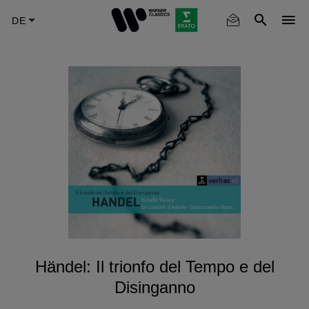
Skip
to
main
content
Händel: Il trionfo del Tempo e del
Disinganno