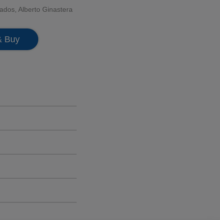
nados
,
Alberto Ginastera
& Buy