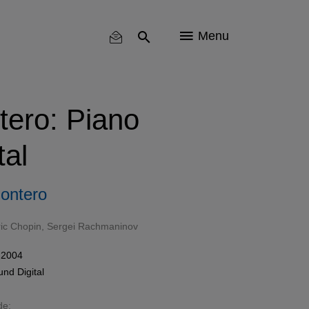
Menu
tero: Piano
tal
ontero
ic Chopin
,
Sergei Rachmaninov
 2004
und
Digital
de: