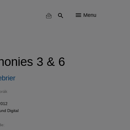
Menu
onies 3 & 6
brier
orák
2012
und
Digital
de: