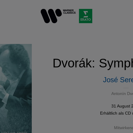
Dvorák: Symph
José Sere
Antonín Dv
31 August 
Erhältlich als
CD
Mitwirken