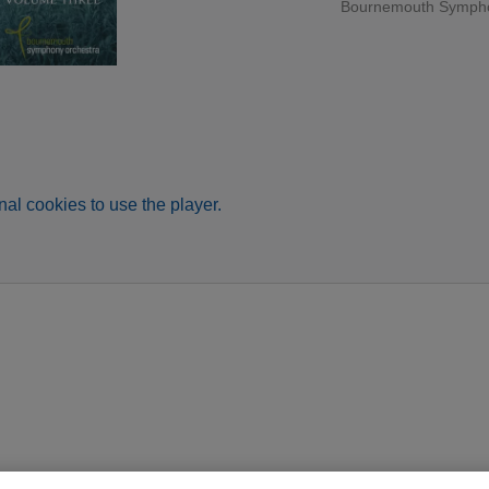
Bournemouth Sympho
al cookies to use the player.