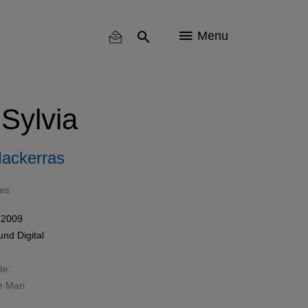
Menu
 Sylvia
Mackerras
es
 2009
und
Digital
de:
e Mari